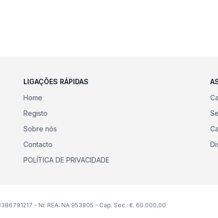
LIGAÇÕES RÁPIDAS
A
Home
Ca
Registo
Se
Sobre nós
Ca
Contacto
Di
POLÍTICA DE PRIVACIDADE
IT08386791217 - Nr. REA: NA 953805 - Cap. Soc.: €. 60.000,00