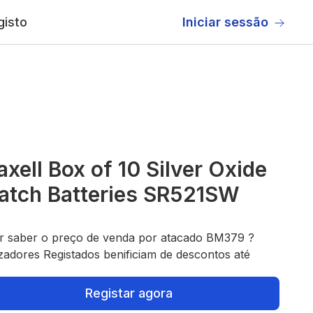
gisto
Iniciar sessão
xell Box of 10 Silver Oxide
atch Batteries SR521SW
r saber o preço de venda por atacado BM379 ?
izadores Registados benificiam de descontos até
Registar agora