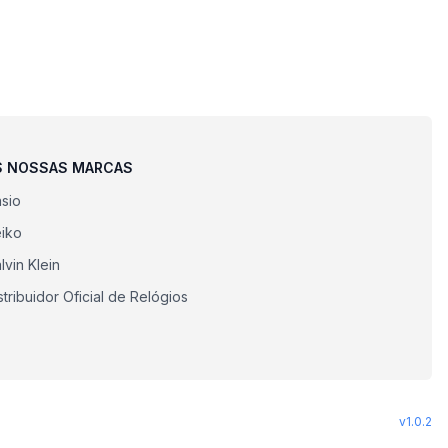
S NOSSAS MARCAS
sio
iko
lvin Klein
stribuidor Oficial de Relógios
v
1.0.2