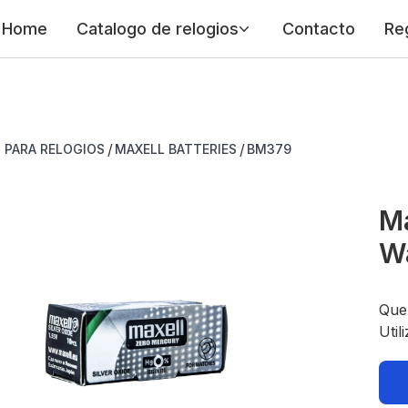
Home
Catalogo de relogios
Contacto
Re
/
/
S PARA RELOGIOS
MAXELL BATTERIES
BM379
Ma
W
Que
Util