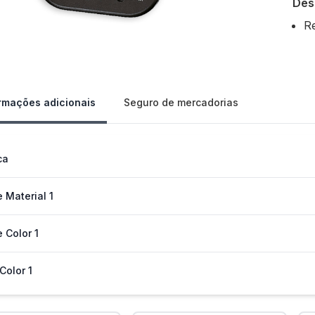
Des
R
Our 
rmações adicionais
Seguro de mercadorias
ca
 Material 1
 Color 1
 Color 1