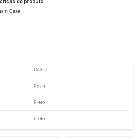
crição do produto
esin Case
Policies
CASIO
Resin
Preto
Preto