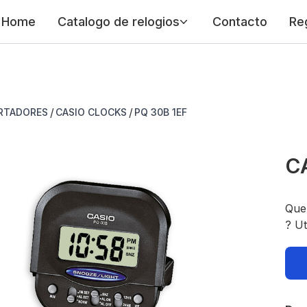
Home
Catalogo de relogios
Contacto
Re
/
/
RTADORES
CASIO CLOCKS
PQ 30B 1EF
CA
Que
? Ut